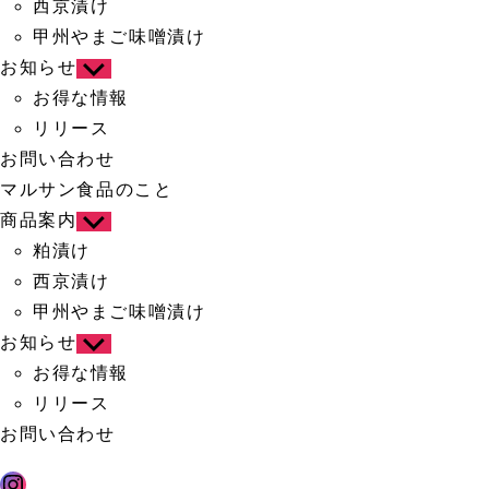
西京漬け
ニ
ュ
甲州やまご味噌漬け
ー
を
お知らせ
サ
表
ブ
お得な情報
示
メ
リリース
ニ
ュ
お問い合わせ
ー
を
マルサン食品のこと
表
商品案内
サ
示
ブ
粕漬け
メ
西京漬け
ニ
ュ
甲州やまご味噌漬け
ー
を
お知らせ
サ
表
ブ
お得な情報
示
メ
リリース
ニ
ュ
お問い合わせ
ー
を
Instagram
表