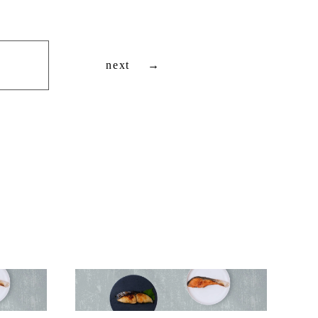
next
→