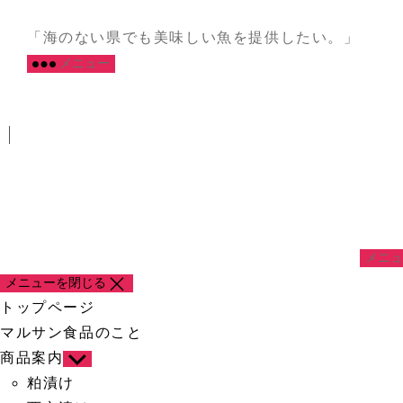
コ
マ
ン
ル
「海のない県でも美味しい魚を提供したい。」
テ
サ
メニュー
ン
ン
ツ
食
へ
品
ス
キ
ッ
プ
メニュ
メニューを閉じる
トップページ
マルサン食品のこと
商品案内
サ
ブ
粕漬け
メ