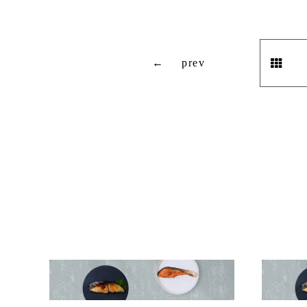
←
prev